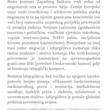
Preko prostora Zapadnog Balkana vodi jedna od
migratornih ruta iz prostora Azije. Zemlje Evropske
unije vode restriktivnu i selektivnu politiku ulaska
migranata te se na njenim granicama koncentriše sve
veći broj stanovnika azijatskog porijekla pokrenutih
iz zemalja rođenja brojnim razlozima (građanskim
ratovima i političkim, etničkimi vjerskim sukobima,
vojnim intervencijama NATO pakta, socijalnom
krizom, prirodnim katastrofama). Pomiješane na istoj
trasi radne migracije i izbjeglištvo zamućuju sliku
realne strukture i motiva kretanja. Dio ovih kretanja
privremeno je zaustavljen na sjeverozapadnim
granicama BiH (pretežno Unsko-sanski kanton) gdje
se formiraju izbjeglički kampovi.
Problem izbjeglištva, bez razlike na njegove uzroke,
pokreće brojna pitanja: efikasnosti funkcionisanja
međunarodnog prava i institucija, međudržavne
saradnje, ljudskih prava i sloboda, solidarnosti u
savremenom društvu. Izbjeglištvo je postalo globalni
problem savremenog svijeta.
O problemu izbjeglištva u svijetu i kod nas već smo