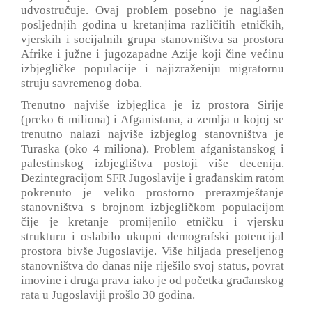
udvostručuje. Ovaj problem posebno je naglašen
posljednjih godina u kretanjima različitih etničkih,
vjerskih i socijalnih grupa stanovništva sa prostora
Afrike i južne i jugozapadne Azije koji čine većinu
izbjegličke populacije i najizraženiju migratornu
struju savremenog doba.
Trenutno najviše izbjeglica je iz prostora Sirije
(preko 6 miliona) i Afganistana, a zemlja u kojoj se
trenutno nalazi najviše izbjeglog stanovništva je
Turaska (oko 4 miliona). Problem afganistanskog i
palestinskog izbjeglištva postoji više decenija.
Dezintegracijom SFR Jugoslavije i građanskim ratom
pokrenuto je veliko prostorno prerazmještanje
stanovništva s brojnom izbjegličkom populacijom
čije je kretanje promijenilo etničku i vjersku
strukturu i oslabilo ukupni demografski potencijal
prostora bivše Jugoslavije. Više hiljada preseljenog
stanovništva do danas nije riješilo svoj status, povrat
imovine i druga prava iako je od početka građanskog
rata u Jugoslaviji prošlo 30 godina.