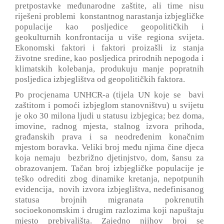
pretpostavke međunarodne zaštite, ali time nisu
riješeni problemi konstantnog narastanja izbjegličke
populacije kao posljedice geopolitičkih i
geokulturnih konfrontacija u više regiona svijeta.
Ekonomski faktori i faktori proizašli iz stanja
životne sredine, kao posljedica prirodnih nepogoda i
klimatskih kolebanja, produkuju manje popratnih
posljedica izbjeglištva od geopolitičkih faktora.
Po procjenama UNHCR-a (tijela UN koje se bavi
zaštitom i pomoći izbjeglom stanovništvu) u svijetu
je oko 30 milona ljudi u statusu izbjegica; bez doma,
imovine, radnog mjesta, stalnog izvora prihoda,
građanskih prava i sa neodređenim konačnim
mjestom boravka. Veliki broj među njima čine djeca
koja nemaju bezbrižno djetinjstvo, dom, šansu za
obrazovanjem. Tačan broj izbjegličke populacije je
teško odrediti zbog dinamike kretanja, nepotpunih
evidencija, novih izvora izbjeglištva, nedefinisanog
statusa brojnih migranata pokrenutih
socioekonomskim i drugim razlozima koji napuštaju
mjesto prebivališta. Zajedno njihov broj se