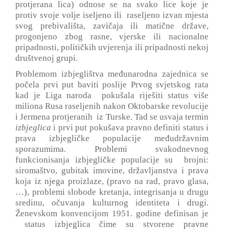
protjerana lica) odnose se na svako lice koje je
protiv svoje volje iseljeno ili raseljeno izvan mjesta
svog prebivališta, zavičaja ili matične države,
progonjeno zbog rasne, vjerske ili nacionalne
pripadnosti, političkih uvjerenja ili pripadnosti nekoj
društvenoj grupi.
Problemom izbjeglištva međunarodna zajednica se
počela prvi put baviti poslije Prvog svjetskog rata
kad je Liga naroda pokušala riješiti status više
miliona Rusa raseljenih nakon Oktobarske revolucije
i Jermena protjeranih iz Turske. Tad se usvaja termin
izbjeglica
i prvi put pokušava pravno definiti status i
prava izbjegličke populacije međudržavnim
sporazumima. Problemi svakodnevnog
funkcionisanja izbjegličke populacije su brojni:
siromaštvo, gubitak imovine, državljanstva i prava
koja iz njega proizlaze, (pravo na rad, pravo glasa,
…), problemi slobode kretanja, integrisanja u drugu
sredinu, očuvanja kulturnog identiteta i drugi.
Ženevskom konvencijom 1951. godine definisan je
status izbjeglica čime su stvorene pravne