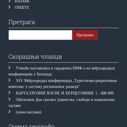
НАЈАВЕ
ОПШТЕ
Претрага
Скорашњи чланци
Учешће наставника и сарадника ПМФ-а на међународној
конференцији у Београду
XIV Међународна конференција „Туристичко-рекреативни
комплекс у систему регионалног развоја“
КAРTA EРOЗИJE БOСНE И ХEРЦEГOВИНE 1 : 400 000
Обиљежен Дан српског јединства, слободе и националне
заставе
(нема наслова)
Очима географа