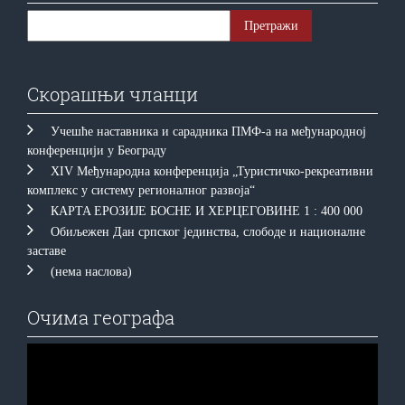
Скорашњи чланци
Учешће наставника и сарадника ПМФ-а на међународној
конференцији у Београду
XIV Међународна конференција „Туристичко-рекреативни
комплекс у систему регионалног развоја“
КAРTA EРOЗИJE БOСНE И ХEРЦEГOВИНE 1 : 400 000
Обиљежен Дан српског јединства, слободе и националне
заставе
(нема наслова)
Очима географа
Прегледач
видео
записа