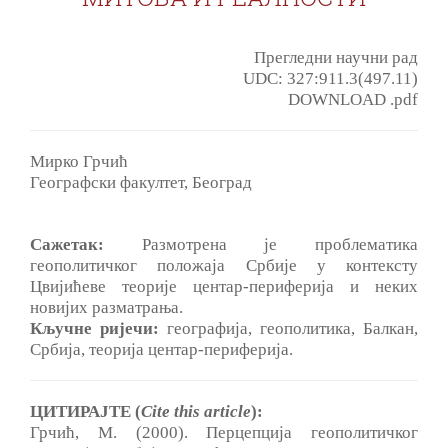
Прегледни научни рад
UDC: 327:911.3(497.11)
DOWNLOAD .pdf
Mирко Грчић
Географски факултет, Београд
Сажетак:
Размотрена je проблематика
геополитичког положаја Србије у контексту
Цвијићеве теорије центар-периферија и неких
новијих разматрања.
Кључне ријечи:
географија, геополитика, Балкан,
Србија, теорија центар-периферија.
ЦИТИРАЈТЕ (
Cite this article
):
Грчић, M. (2000). Перцепција геополитичког