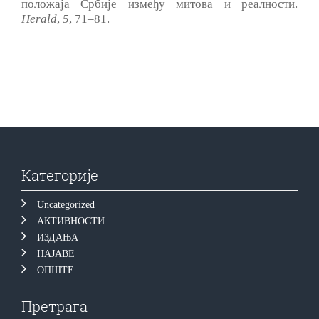
положаја Србије између митова и реалности.
Herald
,
5
, 71‒81.
Категорије
Uncategorized
АКТИВНОСТИ
ИЗДАЊА
НАЈАВЕ
ОПШТЕ
Претрага