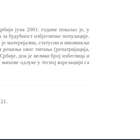
бији јуна 2001. године показао је, у
 за будућност избјегличке популације.
и је материјални, статусни и имовински
и решења овог питања (репатријација,
Србије, док је велики број избеглица и
 њихове одлуке у тесној корелацији са
121.