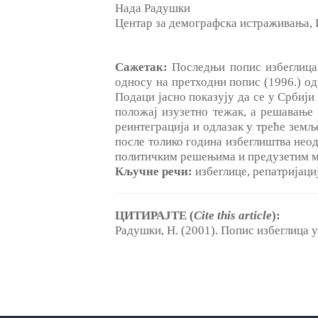
Нада Радушки
Центар за демографска истраживања, 
Сажетак:
Последњи попис избеглица 
односу на претходни попис (1996.) од
Подаци јасно показују да се у Србији 
положај изузетно тежак, а решавање 
реинтеграција и одлазак у треће земље
после толико година избеглиштва неод
политичким решењима и предузетим м
Кључне ре
ч
и:
избеглице, репатријациј
ЦИТИРАЈТЕ (
Cite this article
):
Радушки, Н. (2001). Попис избеглица у