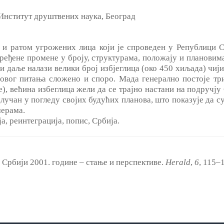
Институт друштвених наука, Београд
и ратом угрожених лица који је спроведен у Републици Ср
ређене промене у броју, структурама, положају и плановима
и даље налази велики број избјеглица (око 450 хиљада) чиј
овог питања сложено и споро. Мада генерално постоје тр
), већина избеглица жели да се трајно настани на подручју 
лучан у погледу својих будућих планова, што показује да су
ерама.
а, реинтеграција, попис, Србија.
 Србији 2001. године ‒ стање и перспективе.
Herald
,
6
, 115‒