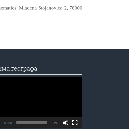
thematics, Mladena Stojanovića 2, 78000
има географа
едач
а
00:00
03:49