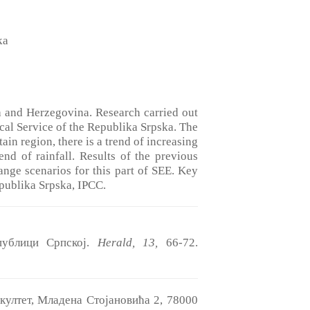
ka
ia and Herzegovina. Research carried out
al Service of the Republika Srpska. The
ain region, there is a trend of increasing
end of rainfall. Results of the previous
hange scenarios for this part of SEE. Key
epublika Srpska, IPCC.
ублици Српској.
Herald, 13,
66-72.
култет, Младена Стојановића 2, 78000