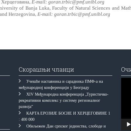
и Херцеговина,
E-mail: goran.trbic@pmf.unibl.org
University of Banja Luka, Faculty of Natural Sciences and Ma
a and Herzegovina,
E-mail: goran.trbic@pmf.unibl.org
Скорашњи чланци
Оч
Прегл
Учешће наставника и сарадника ПМФ-а на
видео
међународној конференцији у Београду
запис
XIV Међународна конференција „Туристичко-
рекреативни комплекс у систему регионалног
развоја“
КAРTA EРOЗИJE БOСНE И ХEРЦEГOВИНE 1
: 400 000
Обиљежен Дан српског јединства, слободе и