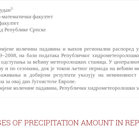
3
Рудан
-математички факултет
факултет
д Републике Српске
омјене количина падавина и њихов регионални распоред 
9‒2008, на бази података Републичког хидрометеоролошко
а одступања за већину метеоролошких станица. У централном
 и по сезонама, док је током љетног периода на већини 
аживања и добијени резултати указују на неминовност 
а за овај дио Југоисточе Европе.
омјене количине падавина, Републички хидрометеоролошки за
ES OF PRECIPITATION AMOUNT IN REP