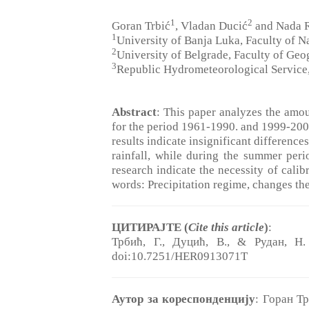
1
2
Goran Trbić
, Vladan Ducić
and Nada 
1
University of Banja Luka, Faculty of N
2
University of Belgrade, Faculty of Geo
3
Republic Hydrometeorological Service,
Abstract
: This paper analyzes the amou
for the period 1961-1990. and 1999-200
results indicate insignificant difference
rainfall, while during the summer perio
research indicate the necessity of calib
words: Precipitation regime, changes th
ЦИТИРАЈТЕ (
Cite this article
)
:
Трбић, Г., Дуцић, В., & Рудан, Н.
doi:10.7251/HER0913071T
Аутор за кореспонденцију
: Горан Т