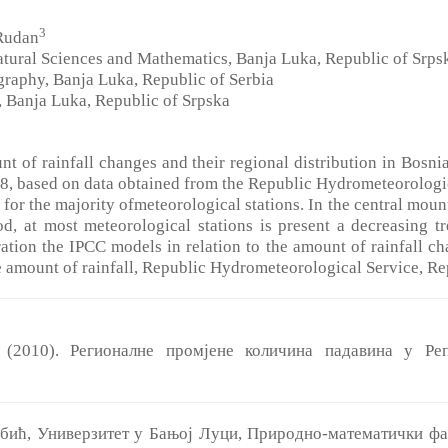
3
Rudan
atural Sciences and Mathematics, Banja Luka, Republic of Srps
graphy, Banja Luka, Republic of Serbia
 Banja Luka, Republic of Srpska
nt of rainfall changes and their regional distribution in Bosn
8, based on data obtained from the Republic Hydrometeorologic
s for the majority ofmeteorological stations. In the central mount
d, at most meteorological stations is present a decreasing tr
ration the IPCC models in relation to the amount of rainfall c
e amount of rainfall, Republic Hydrometeorological Service, R
 (2010). Регионалне промјене количина падавина у Реп
рбић, Универзитет у Бањој Луци, Природно-математички фа