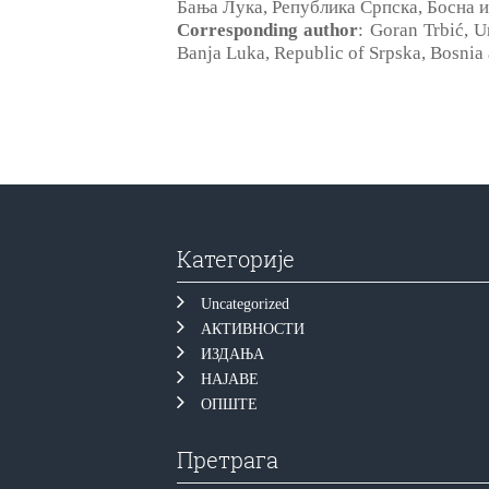
Бања Лука, Република Српска, Босна 
Corresponding author
: Goran Trbić, 
Banja Luka, Republic of Srpska, Bosni
Категорије
Uncategorized
АКТИВНОСТИ
ИЗДАЊА
НАЈАВЕ
ОПШТЕ
Претрага