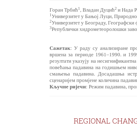
1
2
Горан Трбић
, Владан Дуцић
и Нада 
1
Универзитет у Бањој Луци, Природно
2
Универзитет у Београду, Географски 
3
Републички хидрометеоролошки заво
Сажетак
: У раду су анализиране пр
вршена за периоде 1961‒1990. и 199
резултати указују на несигнификантн
повећања падавина на годишњем нивоу
смањења падавина. Досадашња истр
сценаријем промјене количина падавин
Кључне ријечи
: Режим падавина, пр
REGIONAL CHANG