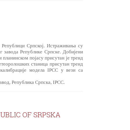
у Републици Српској. Истраживања су
г завода Републике Српске. Добијени
 планинском појасу присутан је тренд
метеоролошких станица присутан тренд
калибрације модела IPCC у вези са
вод, Република Српска, IPCC.
UBLIC OF SRPSKA