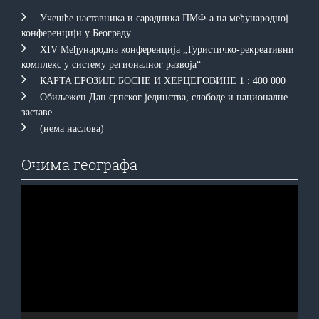
Учешће наставника и сарадника ПМФ-а на међународној
конференцији у Београду
XIV Међународна конференција „Туристичко-рекреативни
комплекс у систему регионалног развоја“
КAРTA EРOЗИJE БOСНE И ХEРЦEГOВИНE 1 : 400 000
Обиљежен Дан српског јединства, слободе и националне
заставе
(нема наслова)
Очима географа
Прегледач
видео
записа