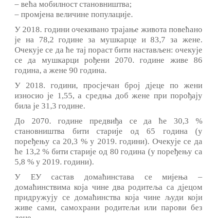
– већа мобилност становништва;
– промјена величине популације.
У 2018. години очекивано трајање живота повећано
је на 78,2 године за мушкарце и 83,7 за жене.
Очекује се да ће тај пораст бити настављен: очекује
се да мушкарци рођени 2070. године живе 86
година, а жене 90 година.
У 2018. години, просјечан број дјеце по жени
износио је 1,55, а средња доб жене при порођају
била је 31,3 године.
До 2070. године предвиђа се да ће 30,3 %
становништва бити старије од 65 година (у
поређењу са 20,3 % у 2019. години). Очекује се да
ће 13,2 % бити старије од 80 година (у поређењу са
5,8 % у 2019. години).
У ЕУ састав домаћинстава се мијења ‒
домаћинствима која чине два родитеља са дјецом
придружују се домаћинства која чине људи који
живе сами, самохрани родитељи или парови без
деце.