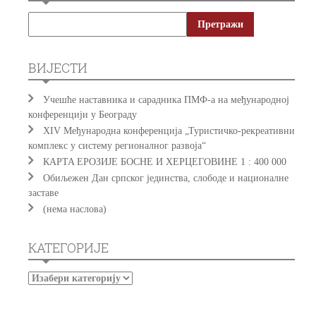
ВИЈЕСТИ
Учешће наставника и сарадника ПМФ-а на међународној
конференцији у Београду
XIV Међународна конференција „Туристичко-рекреативни
комплекс у систему регионалног развоја“
КAРTA EРOЗИJE БOСНE И ХEРЦEГOВИНE 1 : 400 000
Обиљежен Дан српског јединства, слободе и националне
заставе
(нема наслова)
КАТЕГОРИЈЕ