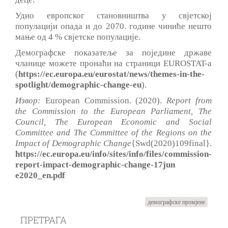
Удио европског становништва у свјетској
популацији опада и до 2070. године чиниће нешто
мање од 4 % свјетске популације.
Демографске показатеље за поједине државе
чланице можете пронаћи на страници EUROSTAT-а
(
https://ec.europa.eu/eurostat/news/themes-in-the-
spotlight/demographic-change-eu
).
Извор:
European Commission. (2020).
Report from
the Commission to the European Parliament, The
Council, The European Economic and Social
Committee and The Committee of the Regions on the
Impact of Demographic Change
{Swd(2020)109final}.
https://ec.europa.eu/info/sites/info/files/commission-
report-impact-demographic-change-17jun
e2020_en.pdf
демографске промјене
ПРЕТРАГА