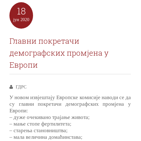
18
јун
2020
Главни покретачи
демографских промјена у
Европи
ГДРС
У новом извјештају Европске комисије наводи се да
су главни покретачи демографских промјена у
Европи:
– дуже очекивано трајање живота;
– мање стопе фертилитета;
– старења становништва;
– мала величина домаћинстава;