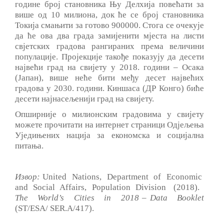
године број становника Њу Делхија повећати за
више од 10 милиона, док ће се број становника
Токија смањити за готово 900000. Стога се очекује
да ће ова два града замијенити мјеста на листи
свјетских градова рангираних према величини
популације. Пројекције такође показују да десети
највећи град на свијету у 2018. години ‒ Осака
(Јапан), више неће бити међу десет највећих
градова у 2030. години. Киншаса (ДР Конго) биће
десети најнасељенији град на свијету.
Опширније о милионским градовима у свијету
можете прочитати на интернет страници Одјељења
Уједињених нација за економска и социјална
питања.
Извор:
United Nations, Department of Economic
and Social Affairs, Population Division (2018).
The World’s Cities in 2018 ‒ Data Booklet
(ST/ESA/ SER.A/417).