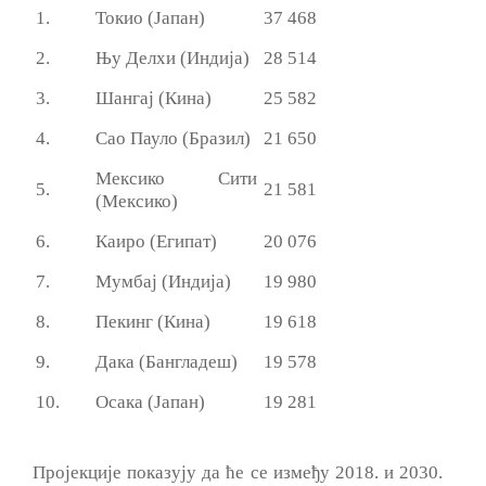
1.
Токио (Јапан)
37 468
2.
Њу Делхи (Индија)
28 514
3.
Шангај (Кина)
25 582
4.
Сао Пауло (Бразил)
21 650
Мексико Сити
5.
21 581
(Мексико)
6.
Каиро (Египат)
20 076
7.
Мумбај (Индија)
19 980
8.
Пекинг (Кина)
19 618
9.
Дака (Бангладеш)
19 578
10.
Осака (Јапан)
19 281
Пројекције показују да ће се између 2018. и 2030.