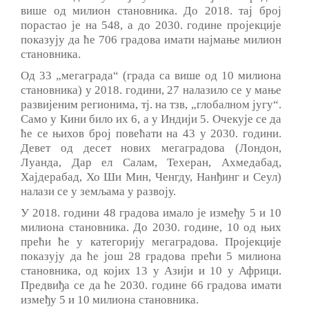
више од милион становника. До 2018. тај број
порастао је на 548, а до 2030. године пројекције
показују да ће 706 градова имати најмање милион
становника.
Од 33 „мегаграда“ (града са више од 10 милиона
становника) у 2018. години, 27 налазило се у мање
развијеним регионима, тј. на тзв, „глобалном југу“.
Само у Кини било их 6, а у Индији 5. Очекује се да
ће се њихов број повећати на 43 у 2030. години.
Девет од десет нових мегаградова (Лондон,
Луанда, Дар ел Салам, Техеран, Ахмедабад,
Хајдерабад, Хо Ши Мин, Ченгду, Нанђинг и Сеул)
налази се у земљама у развоју.
У 2018. години 48 градова имало је између 5 и 10
милиона становника. До 2030. године, 10 од њих
прећи ће у категорију мегаградова. Пројекције
показују да ће још 28 градова прећи 5 милиона
становника, од којих 13 у Азији и 10 у Африци.
Предвиђа се да ће 2030. године 66 градова имати
између 5 и 10 милиона становника.