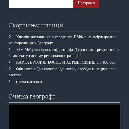
Скорашњи чланци
Учешће наставника и сарадника ПМФ-а на међународној
конференцији у Београду
XIV Међународна конференција „Туристичко-рекреативни
комплекс у систему регионалног развоја“
КAРTA EРOЗИJE БOСНE И ХEРЦEГOВИНE 1 : 400 000
Обиљежен Дан српског јединства, слободе и националне
заставе
(нема наслова)
Очима географа
Прегледач
видео
записа