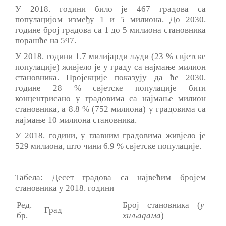
У 2018. години било је 467 градова са
популацијом између 1 и 5 милиона. До 2030.
године број градова са 1 до 5 милиона становника
порашће на 597.
У 2018. години 1.7 милијарди људи (23 % свјетске
популације) живјело је у граду са најмање милион
становника. Пројекције показују да ће 2030.
године 28 % свјетске популације бити
концентрисано у градовима са најмање милион
становника, а 8.8 % (752 милиона) у градовима са
најмање 10 милиона становника.
У 2018. години, у главним градовима живјело је
529 милиона, што чини 6.9 % свјетске популације.
Taбела: Десет градова са највећим бројем
становника у 2018. години
Ред.
Број становника (
у
Град
бр.
хиљадама
)