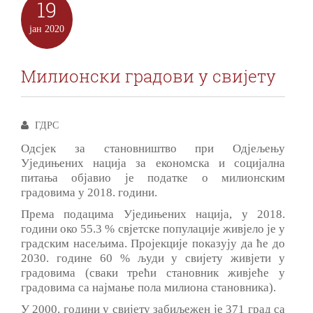
19
јан
2020
Милионски градови у свијету
ГДРС
Одсјек за становништво при Одјељењу
Уједињених нација за економска и социјална
питања објавио је податке о милионским
градовима у 2018. години.
Према подацима Уједињених нација, у 2018.
години око 55.3 % свјетске популације живјело је у
градским насељима. Пројекције показују да ће до
2030. године 60 % људи у свијету живјети у
градовима (сваки трећи становник живјеће у
градовима са најмање пола милиона становника).
У 2000. години у свијету забиљежен је 371 град са