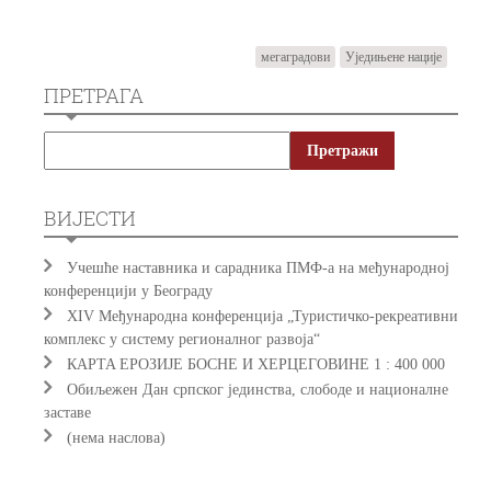
мегаградови
Уједињене нације
ПРЕТРАГА
ВИЈЕСТИ
Учешће наставника и сарадника ПМФ-а на међународној
конференцији у Београду
XIV Међународна конференција „Туристичко-рекреативни
комплекс у систему регионалног развоја“
КAРTA EРOЗИJE БOСНE И ХEРЦEГOВИНE 1 : 400 000
Обиљежен Дан српског јединства, слободе и националне
заставе
(нема наслова)