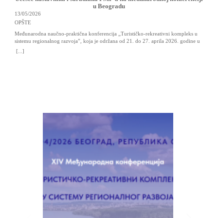
u Beogradu
13/05/2026
OPŠTE
Međunarodna naučno-praktična konferencija „Turističko-rekreativni kompleks u
16
sistemu regionalnog razvojaˮ, koja je održana od 21. do 27. aprila 2026. godine u
OP
Beogradu, okupila je veliki broj institucija i organizacija različitih
[...]
nivoa.Organizatori Konferencije su eminentni univerziteti, fakulteti, instituti,
U o
ministarstva i stručna udruženja iz Ruske Federacije, Srbije, Bjelorusije, Kirgizije,
Uni
Crne Gore i Azerbejdžana, pri čemu su u organizacionom […]
nac
[..
bil
i i
mat
[…