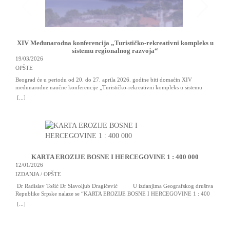
XIV Međunarodna konferencija „Turističko-rekreativni kompleks u
11
sistemu regionalnog razvoja“
OP
19/03/2026
Pri
OPŠTE
geo
Beograd će u periodu od 20. do 27. aprila 2026. godine biti domaćin XIV
202
[..
međunarodne naučne konferencije „Turističko-rekreativni kompleks u sistemu
slo
regionalnog razvoja“, u čijoj organizaciji kao suorganizatori učestvuju Prirodno-
[...]
matematički fakultet Univerziteta u Banjoj Luci i Geografsko društvo Republike
Srpske.Riječ je o renomiranom međunarodnom naučnom skupu koji se
kontinuirano organizuje od 2005. godine i koji okuplja […]
KARTA EROZIJE BOSNE I HERCEGOVINE 1 : 400 000
12/01/2026
IZDANJA / OPŠTE
Dr Radislav Tošić Dr Slavoljub Dragićević U izdanjima Geografskog društva
Republike Srpske nalaze se “KARTA EROZIJE BOSNE I HERCEGOVINE 1 : 400
000″ autora dr Radislava Tošića i dr Slavoljuba Dragićevića, te “TUMAČ KARTE
[...]
EROZIJE BOSNE I HERCEGOVINE 1 : 400 000″ istih autora. “Karta erozije
Bosne i Hercegovine 1:400000” autora dr Radislava Tošića i dr […]